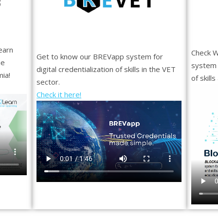
earn
Check W
Get to know our BREVapp system for
he
system f
digital credentialization of skills in the VET
mia!
of skill
sector.
Check it here!