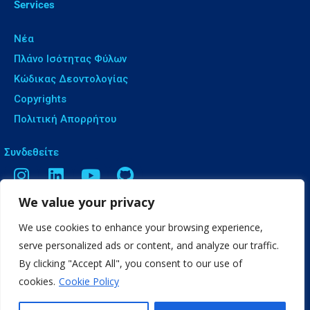
Services
Νέα
Πλάνο Ισότητας Φύλων
Κώδικας Δεοντολογίας
Copyrights
Πολιτική Απορρήτου
Συνδεθείτε
We value your privacy
Επικοινωνία
We use cookies to enhance your browsing experience,
Βασιλέως Ηρακλείου 9, Θεσσαλονίκη
serve personalized ads or content, and analyze our traffic.
info[@]web2learn.eu
By clicking "Accept All", you consent to our use of
cookies.
Cookie Policy