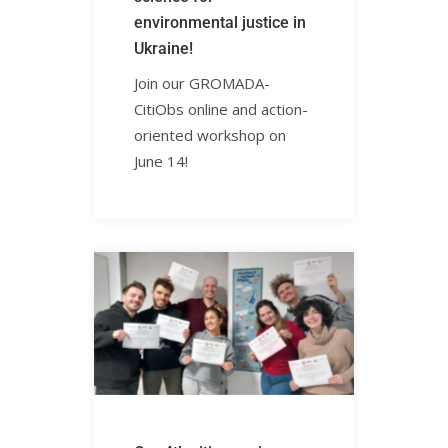
environmental justice in
Ukraine!ㅤㅤㅤㅤㅤㅤㅤㅤ
Join our GROMADA-
CitiObs online and action-
oriented workshop on
June 14! ㅤㅤㅤㅤ