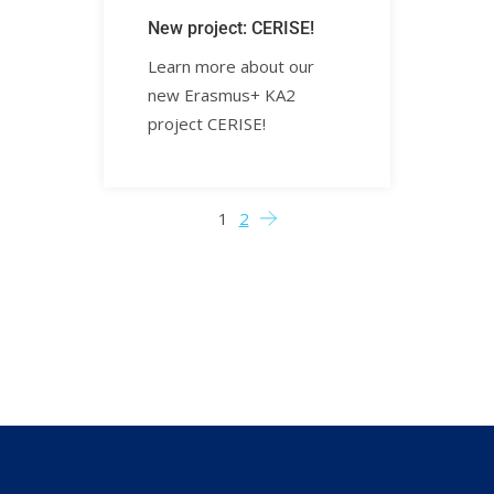
New project: CERISE!ㅤㅤㅤㅤㅤㅤㅤㅤ
Learn more about our
new Erasmus+ KA2
project CERISE!ㅤㅤㅤㅤㅤ
1
2