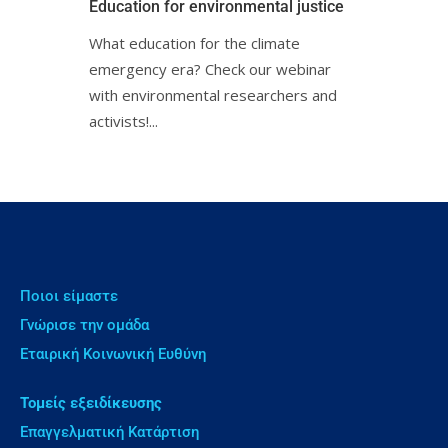
Education for environmental justiceㅤㅤ
What education for the climate
emergency era? Check our webinar
with environmental researchers and
activists!...
Ποιοι είμαστε
Γνώρισε την ομάδα
Εταιρική Κοινωνική Ευθύνη
Τομείς εξειδίκευσης
Επαγγελματική Κατάρτιση