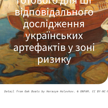
відповідального
дослідження
українських
артефактів у зоні
ризику
Detail from Oak Boats by Herasym Holovkov. © ONFAM. CC BY-NC-