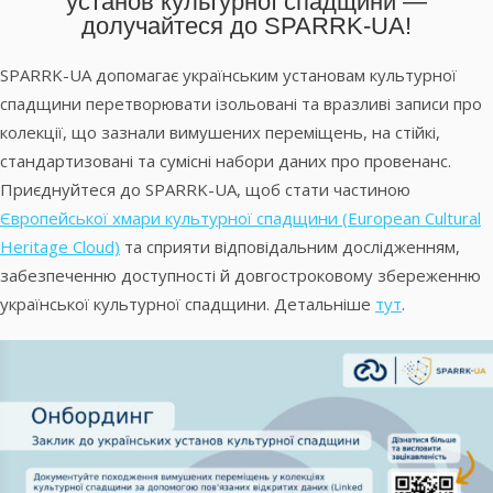
установ культурної спадщини —
долучайтеся до SPARRK-UA!
SPARRK-UA допомагає українським установам культурної
спадщини перетворювати ізольовані та вразливі записи про
колекції, що зазнали вимушених переміщень, на стійкі,
стандартизовані та сумісні набори даних про провенанс.
Приєднуйтеся до SPARRK-UA, щоб стати частиною
Європейської хмари культурної спадщини (European Cultural
Heritage Cloud)
та сприяти відповідальним дослідженням,
забезпеченню доступності й довгостроковому збереженню
української культурної спадщини. Детальніше
тут
.