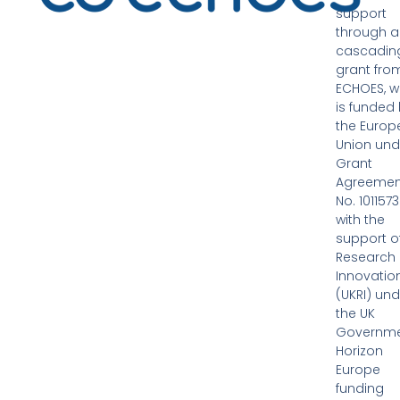
support
through a
cascadin
grant fro
ECHOES, w
is funded
the Europ
Union und
Grant
Agreemen
No. 1011573
with the
support o
Research
Innovatio
(UKRI) und
the UK
Governme
Horizon
Europe
funding