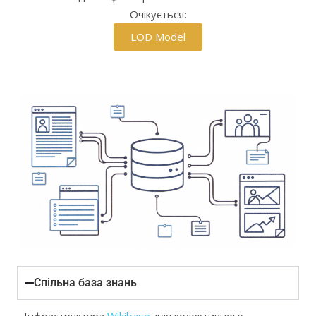
Очікується:
LOD Model
Спільна база знань