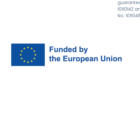
guarantee
10110142 a
No. 101104