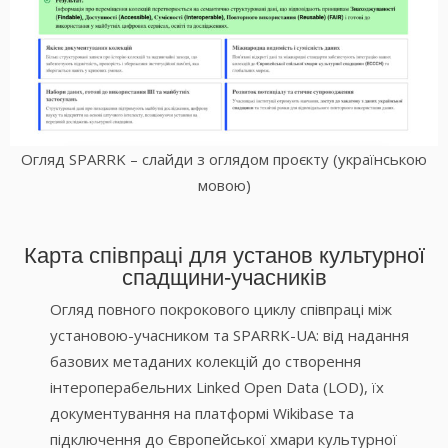
Огляд SPARRK – слайди з оглядом проєкту (українською
мовою)
Карта співпраці для установ культурної
спадщини-учасників
Огляд повного покрокового циклу співпраці між
установою-учасником та SPARRK-UA: від надання
базових метаданих колекцій до створення
інтероперабельних Linked Open Data (LOD), їх
документування на платформі Wikibase та
підключення до Європейської хмари культурної