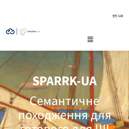
en
ua
SPARRK-UA
Семантичне
походження для
готового для ШІ