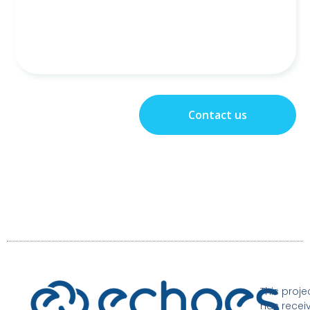
This proje
has recei